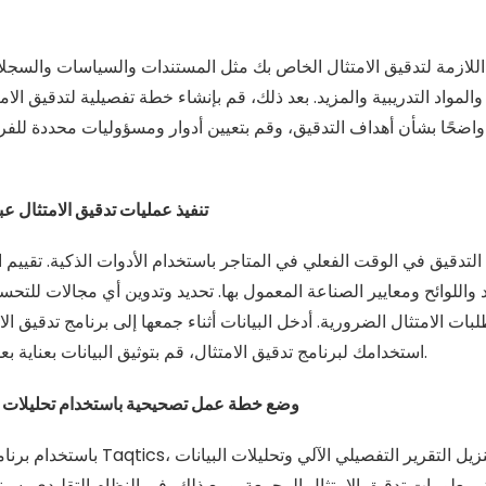
للازمة لتدقيق الامتثال الخاص بك مثل المستندات والسياسات والسجلا
والمواد التدريبية والمزيد. بعد ذلك، قم بإنشاء خطة تفصيلية لتدقيق الامتث
واضحًا بشأن أهداف التدقيق، وقم بتعيين أدوار ومسؤوليات محددة للفر
تنفيذ عمليات تدقيق الامتثال عب
لتدقيق في الوقت الفعلي في المتاجر باستخدام الأدوات الذكية. تقييم ال
 واللوائح ومعايير الصناعة المعمول بها. تحديد وتدوين أي مجالات للتحس
ات الامتثال الضرورية. أدخل البيانات أثناء جمعها إلى برنامج تدقيق ال
استخدامك لبرنامج تدقيق الامتثال، قم بتوثيق البيانات بعناية بعد قيامك بجمع البيانات.
وضع خطة عمل تصحيحية باستخدام تحليلات ال
باستخدام برنامج تدقيق الامتثال مثل aqtics
بمعلومات تدقيق الامتثال المجمعة. ومع ذلك، في النظام التقليدي، س