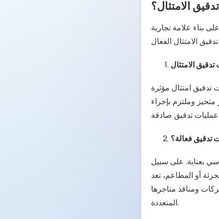
دقيق الامتثال؟
لى بناء علامة تجارية
تدقيق الامتثال
ت تدقيق امتثال مؤثرة
متحيز وملتزم بإجراء
صادقة.
ت تدقيق فعالة؟
اسي بعناية. على سبيل
Taqtics واحدة من أفضل المنصات
لشركات ومنافذ متاجرها
المتعددة.