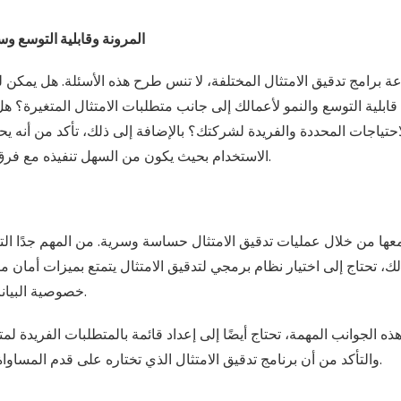
المرونة وقابلية التوسع وس
 برامج تدقيق الامتثال المختلفة، لا تنس طرح هذه الأسئلة. هل يمكن لب
بلية التوسع والنمو لأعمالك إلى جانب متطلبات الامتثال المتغيرة؟ هل ي
احتياجات المحددة والفريدة لشركتك؟ بالإضافة إلى ذلك، تأكد من أنه 
الاستخدام بحيث يكون من السهل تنفيذه مع فرق الإدارة والمتجر لديك.
معها من خلال عمليات تدقيق الامتثال حساسة وسرية. من المهم جدًا التأ
، تحتاج إلى اختيار نظام برمجي لتدقيق الامتثال يتمتع بميزات أمان 
خصوصية البيانات وسريتها في عملك.
الجوانب المهمة، تحتاج أيضًا إلى إعداد قائمة بالمتطلبات الفريدة لمت
والتأكد من أن برنامج تدقيق الامتثال الذي تختاره على قدم المساواة لتلبية تلك المتطلبات.