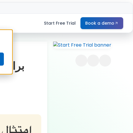
Start Free Trial
Book a demo
e
برامج 