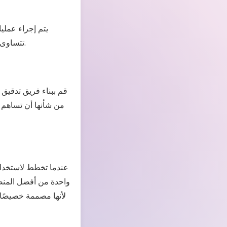
يتم إجراء عمليا
تتساوى مع معايير الصناعة. دعونا نلقي نظرة على كيفية قيام المدققين بإجراء تدقيق الامتثال الفعال.
قم ببناء فريق تدقيق 
من شأنها أن تساهم 
عندما تخطط لاستخدام 
لأنها مصممة خصيصًا و