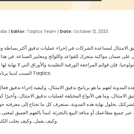
dar |
Editor:
Taqtics Team |
Date:
October 12, 2023
ق الامتثال لمساعدة الشركات في إجراء عمليات تدقيق أكثر بساطة وتنظ
ال على ضمان مواكبة متجرك للقواعد واللوائح ومعايير الصناعة. في هذا
نولوجيا، فإن قوائم المراجعة الورقية التقليدية والأوراق التي لا نهاية له
السبب لدينا برنامج تدقيق الامتثال مثل Taqtics.
ه المدونة لفهم ما هو برنامج تدقيق الامتثال، وكيفية إجراء تدقيق فعال
يق الامتثال، وما هي الأنواع المختلفة لعمليات تدقيق الامتثال، وأخيرًا 
لشركتك. بحلول نهاية هذه المدونة، ستعرف كل ما تحتاج إلى معرفته حو
بر جميع مطاعمك أو منافذ البيع بالتجزئة. لنبدأ بالفهم العميق لمعنى بر
وكيف يعمل، وكيف يجلب الكثير من المزايا لشركتك.