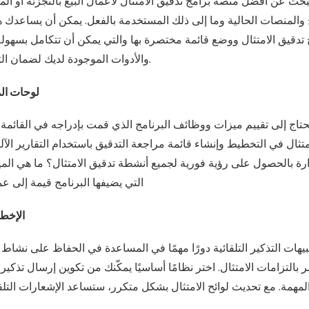
بحث عن أفضل منصة برامج تدقيق الامتثال لأعمال البيع بالتجزئة أو ا
ج والمنصات الحالية وما إلى ذلك المستخدمة بالفعل. يمكن أن يساعدك ه
 تدقيق الامتثال ووضع قائمة مختصرة بها والتي يمكن أن تتكامل بسهولة
والأدوات الموجودة لديك لضمان التبسيط وتدفق البيانات.
لوحات الم
تاج إلى تقييم ميزات ووظائف البرنامج الذي قمت بإدراجه في القائمة
متثال في التخطيط وإنشاء قائمة مراجعة التدقيق باستخدام التقارير الآل
ارة بالحصول على رؤية فورية لجميع أنشطة تدقيق الامتثال؟ ما هي الم
التي يضيفها البرنامج قيمة إلى عم
الإخطا
يهات التذكير التلقائية دورًا مهمًا في المساعدة في الحفاظ على نشا
ر بالتزامات الامتثال. اختر نظامًا أساسيًا يمكّنك من تكوين إرسال تذكيرا
 المهمة. مع تحديث لوائح الامتثال بشكل متكرر، ستساعد الإشعارات التلق