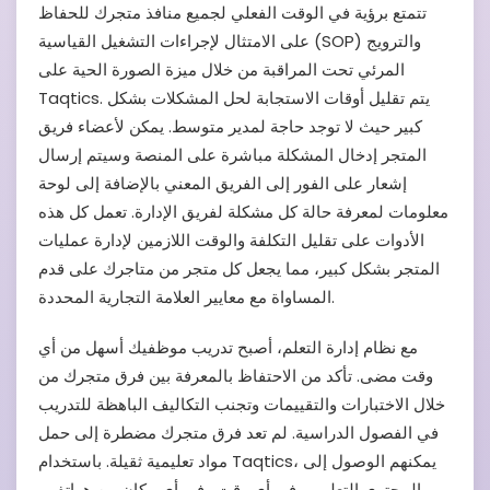
تتمتع برؤية في الوقت الفعلي لجميع منافذ متجرك للحفاظ
على الامتثال لإجراءات التشغيل القياسية (SOP) والترويج
المرئي تحت المراقبة من خلال ميزة الصورة الحية على
Taqtics. يتم تقليل أوقات الاستجابة لحل المشكلات بشكل
كبير حيث لا توجد حاجة لمدير متوسط. يمكن لأعضاء فريق
المتجر إدخال المشكلة مباشرة على المنصة وسيتم إرسال
إشعار على الفور إلى الفريق المعني بالإضافة إلى لوحة
معلومات لمعرفة حالة كل مشكلة لفريق الإدارة. تعمل كل هذه
الأدوات على تقليل التكلفة والوقت اللازمين لإدارة عمليات
المتجر بشكل كبير، مما يجعل كل متجر من متاجرك على قدم
المساواة مع معايير العلامة التجارية المحددة.
مع نظام إدارة التعلم، أصبح تدريب موظفيك أسهل من أي
وقت مضى. تأكد من الاحتفاظ بالمعرفة بين فرق متجرك من
خلال الاختبارات والتقييمات وتجنب التكاليف الباهظة للتدريب
في الفصول الدراسية. لم تعد فرق متجرك مضطرة إلى حمل
مواد تعليمية ثقيلة. باستخدام Taqtics، يمكنهم الوصول إلى
المحتوى التعليمي في أي وقت وفي أي مكان من هواتفهم